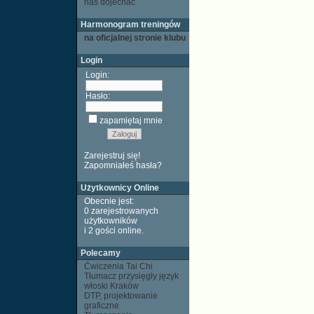
nas dojechać
Harmonogram treningów
na oficjalnej stronie klubu
Login
Login:
Hasło:
zapamiętaj mnie
Zarejestruj się!
Zapomniałeś hasła?
Użytkownicy Online
Obecnie jest:
0 zarejestrowanych
użytkowników
i 2 gości
online
.
Polecamy
Ćwiczenia Tai Chi
Tłumacz przysięgły język
włoski Kraków
DTP, projektowanie
graficzne