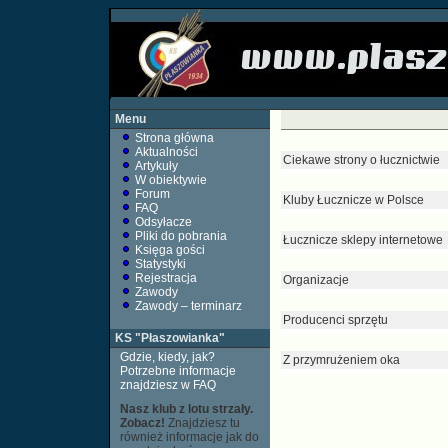
Menu
Strona główna
Aktualności
Ciekawe strony o łucznictwie
Artykuły
W obiektywie
Forum
Kluby Łucznicze w Polsce
FAQ
Odsyłacze
Pliki do pobrania
Łucznicze sklepy internetowe
Księga gości
Statystyki
Rejestracja
Organizacje
Zawody
Zawody – terminarz
Producenci sprzętu
KS "Płaszowianka"
Gdzie, kiedy, jak?
Z przymrużeniem oka
Potrzebne informacje
znajdziesz w FAQ
Nasz klub z lotu strzały.
Zobacz!
Znajdziesz tu
również informacje jak do