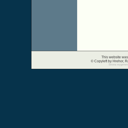
This website was
© Copyleft by Hrehor,
Strona wygenero