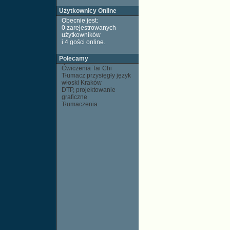
Użytkownicy Online
Obecnie jest:
0 zarejestrowanych
użytkowników
i 4 gości
online
.
Polecamy
Ćwiczenia Tai Chi
Tłumacz przysięgły język
włoski Kraków
DTP, projektowanie
graficzne
Tłumaczenia