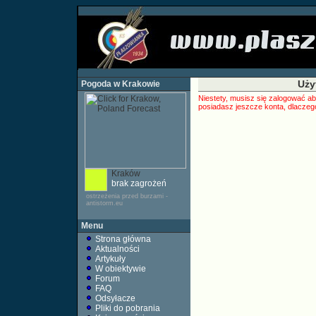
Uży
Pogoda w Krakowie
Niestety, musisz się zalogować ab
posiadasz jeszcze konta, dlaczego
Kraków
brak zagrożeń
ostrzeżenia przed burzami -
antistorm.eu
Menu
Strona główna
Aktualności
Artykuły
W obiektywie
Forum
FAQ
Odsyłacze
Pliki do pobrania