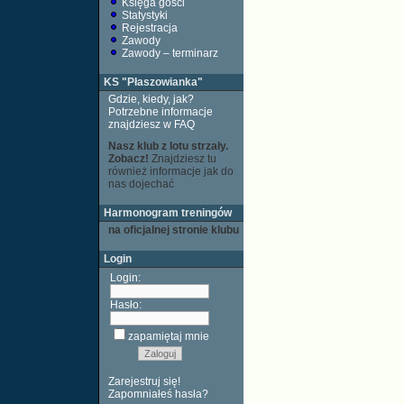
Księga gości
Statystyki
Rejestracja
Zawody
Zawody – terminarz
KS "Płaszowianka"
Gdzie, kiedy, jak?
Potrzebne informacje
znajdziesz w FAQ
Nasz klub z lotu strzały.
Zobacz!
Znajdziesz tu
również informacje jak do
nas dojechać
Harmonogram treningów
na oficjalnej stronie klubu
Login
Login:
Hasło:
zapamiętaj mnie
Zarejestruj się!
Zapomniałeś hasła?