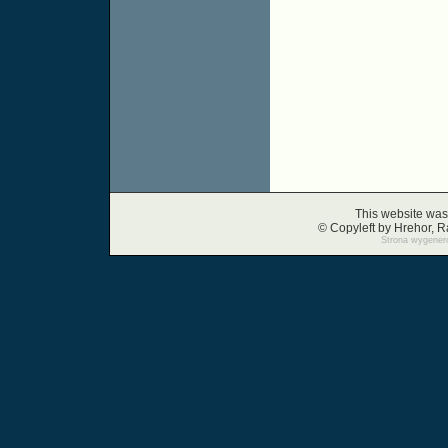
This website was
© Copyleft by Hrehor,
Strona wygenero