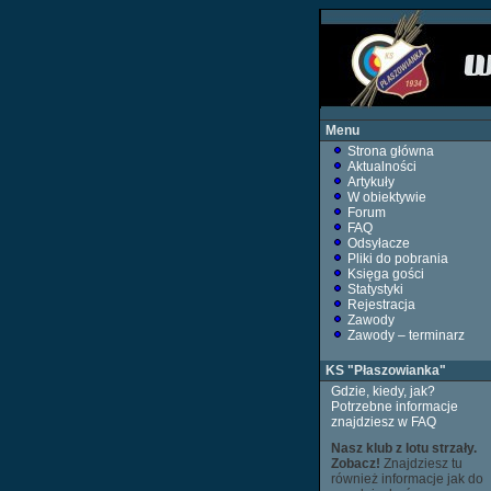
Menu
Strona główna
Aktualności
Artykuły
W obiektywie
Forum
FAQ
Odsyłacze
Pliki do pobrania
Księga gości
Statystyki
Rejestracja
Zawody
Zawody – terminarz
KS "Płaszowianka"
Gdzie, kiedy, jak?
Potrzebne informacje
znajdziesz w FAQ
Nasz klub z lotu strzały.
Zobacz!
Znajdziesz tu
również informacje jak do