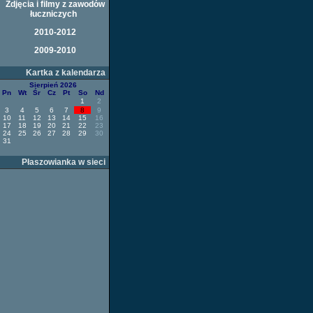
Zdjęcia i filmy z zawodów
łuczniczych
2010-2012
2009-2010
Kartka z kalendarza
Sierpień 2026
Pn
Wt
Śr
Cz
Pt
So
Nd
1
2
3
4
5
6
7
8
9
10
11
12
13
14
15
16
17
18
19
20
21
22
23
24
25
26
27
28
29
30
31
Płaszowianka w sieci