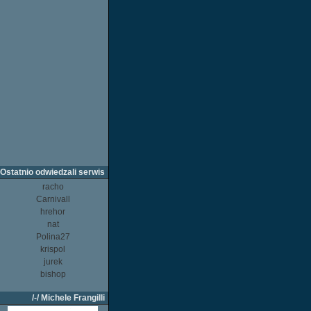
Ostatnio odwiedzali serwis
racho
Carnivall
hrehor
nat
Polina27
krispol
jurek
bishop
/-/ Michele Frangilli