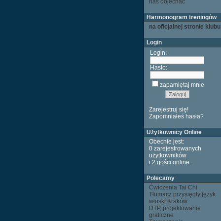
nas dojechać
Harmonogram treningów
na oficjalnej stronie klubu
Login
Login:
Hasło:
zapamiętaj mnie
Zarejestruj się!
Zapomniałeś hasła?
Użytkownicy Online
Obecnie jest:
0 zarejestrowanych
użytkowników
i 2 gości
online
.
Polecamy
Ćwiczenia Tai Chi
Tłumacz przysięgły język
włoski Kraków
DTP, projektowanie
graficzne