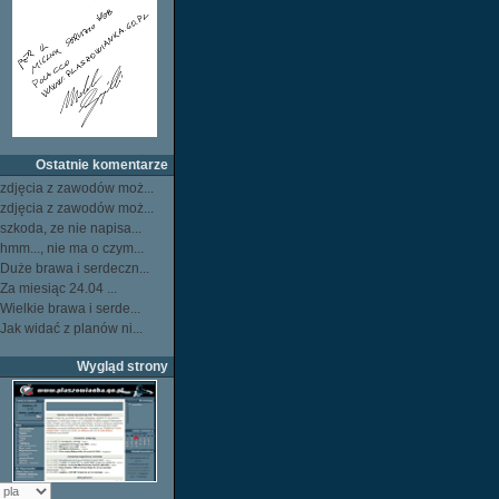
Ostatnie komentarze
zdjęcia z zawodów moż...
zdjęcia z zawodów moż...
szkoda, ze nie napisa...
hmm..., nie ma o czym...
Duże brawa i serdeczn...
Za miesiąc 24.04 ...
Wielkie brawa i serde...
Jak widać z planów ni...
Wygląd strony