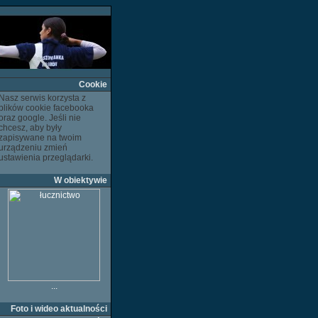
Cookie
Nasz serwis korzysta z
plików cookie facebooka
oraz google. Jeśli nie
chcesz, aby były
zapisywane na twoim
urządzeniu zmień
ustawienia przeglądarki.
W obiektywie
...
Foto i wideo aktualności