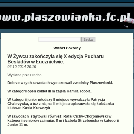
Wieści z okolicy
W Żywcu zakończyła się X edycja Pucharu
Beskidów w Łucznictwie.
06.10.2014 20:19
Wysłane przez
racho
Dobrze w tych zawodach wystartowali zwodnicy Płaszowianki.
W kategorii open kobiet III m zajęła
Kamila Toboła
.
W kategorii junior młodszy II miejsce wywalczyła
Patrycja
Chabrzycka
, a tuż z nią na III miejscu uplasowała się koleżanka
klubowa
Kasia Krawczyk
W zawodach startowali również:
Rafał Cichy-Choroniewski
w
kategorii seniorów zajmując 8 m i
Izabela Strzebońska
w kategorii
Junior 11 m.