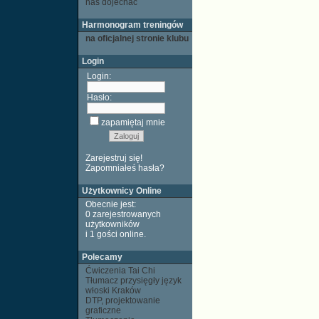
nas dojechać
Harmonogram treningów
na oficjalnej stronie klubu
Login
Login:
Hasło:
zapamiętaj mnie
Zarejestruj się!
Zapomniałeś hasła?
Użytkownicy Online
Obecnie jest:
0 zarejestrowanych
użytkowników
i 1 gości
online
.
Polecamy
Ćwiczenia Tai Chi
Tłumacz przysięgły język
włoski Kraków
DTP, projektowanie
graficzne