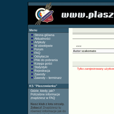
Menu
Strona główna
Aktualności
Artykuły
W obiektywie
<<<
Forum
Autor
szakomato
FAQ
Odsyłacze
Pliki do pobrania
Księga gości
Statystyki
Tylko zarejestrowany użytkow
Rejestracja
Zawody
Zawody – terminarz
KS "Płaszowianka"
Gdzie, kiedy, jak?
Potrzebne informacje
znajdziesz w FAQ
Nasz klub z lotu strzały.
Zobacz!
Znajdziesz tu
również informacje jak do