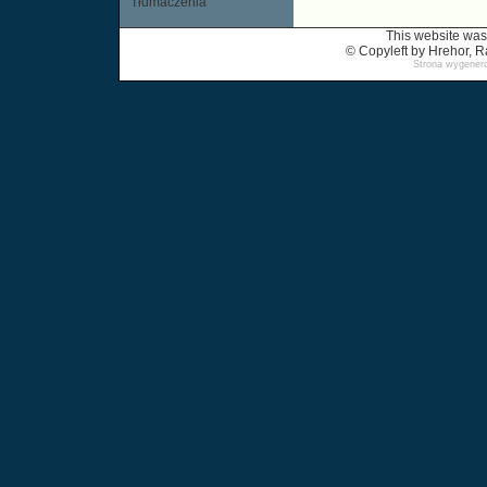
Tłumaczenia
This website was
© Copyleft by Hrehor,
Strona wygenero