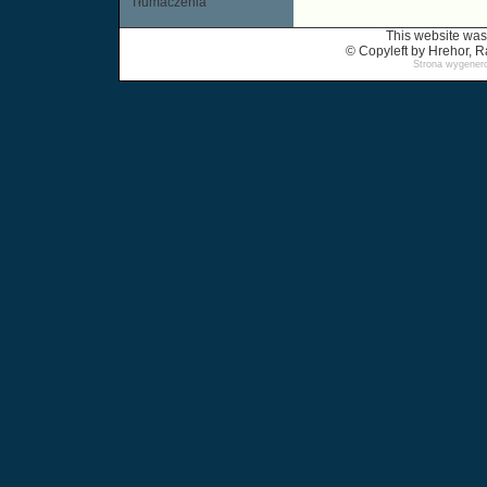
Tłumaczenia
This website was
© Copyleft by Hrehor,
Strona wygenero