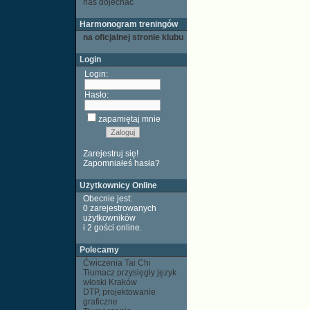
nas dojechać
Harmonogram treningów
na oficjalnej stronie klubu
Login
Login:
Hasło:
zapamiętaj mnie
Zarejestruj się!
Zapomniałeś hasła?
Użytkownicy Online
Obecnie jest:
0 zarejestrowanych
użytkowników
i 2 gości
online
.
Polecamy
Ćwiczenia Tai Chi
Tłumacz przysięgły język
włoski Kraków
DTP, projektowanie
graficzne