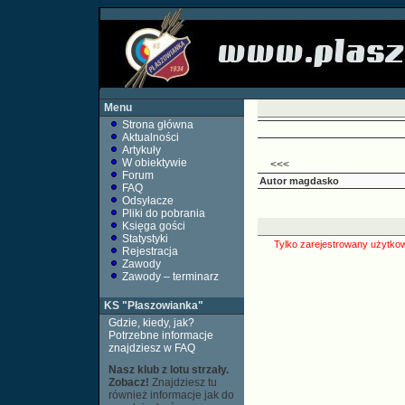
Menu
Strona główna
Aktualności
Artykuły
W obiektywie
<<<
Forum
Autor
magdasko
FAQ
Odsyłacze
Pliki do pobrania
Księga gości
Statystyki
Tylko zarejestrowany użytkow
Rejestracja
Zawody
Zawody – terminarz
KS "Płaszowianka"
Gdzie, kiedy, jak?
Potrzebne informacje
znajdziesz w FAQ
Nasz klub z lotu strzały.
Zobacz!
Znajdziesz tu
również informacje jak do