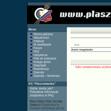
Menu
Strona główna
Aktualności
Artykuły
W obiektywie
<<<
Forum
Autor
magdasko
FAQ
Odsyłacze
Pliki do pobrania
Księga gości
Statystyki
Tylko zarejestrowany użytkow
Rejestracja
Zawody
Zawody – terminarz
KS "Płaszowianka"
Gdzie, kiedy, jak?
Potrzebne informacje
znajdziesz w FAQ
Nasz klub z lotu strzały.
Zobacz!
Znajdziesz tu
również informacje jak do