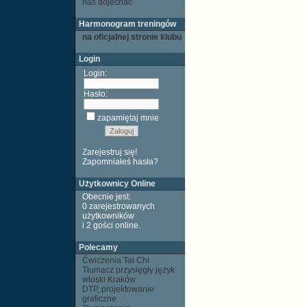
nas dojechać
Harmonogram treningów
na oficjalnej stronie klubu
Login
Login:
Hasło:
zapamiętaj mnie
Zarejestruj się!
Zapomniałeś hasła?
Użytkownicy Online
Obecnie jest:
0 zarejestrowanych
użytkowników
i 2 gości
online
.
Polecamy
Ćwiczenia Tai Chi
Tłumacz przysięgły język
włoski Kraków
DTP, projektowanie
graficzne