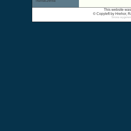
Tłumaczenia
This website was
© Copyleft by Hrehor,
Strona wygenero