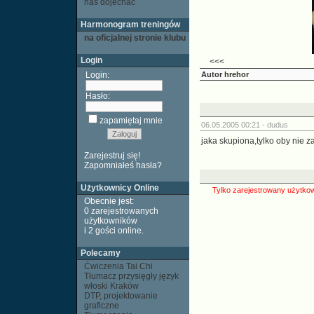
nas dojechać
Harmonogram treningów
na oficjalnej stronie klubu
Login
<<<
Login:
Autor
hrehor
Hasło:
zapamiętaj mnie
06.05.2005 00:21 -
dudus
jaka skupiona,tylko oby nie za
Zarejestruj się!
Zapomniałeś hasła?
Użytkownicy Online
Tylko zarejestrowany użytkow
Obecnie jest:
0 zarejestrowanych
użytkowników
i 2 gości
online
.
Polecamy
Ćwiczenia Tai Chi
Tłumacz przysięgły język
włoski Kraków
DTP, projektowanie
graficzne