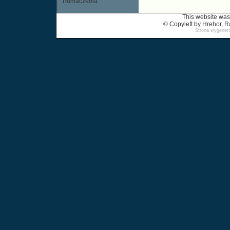
Tłumaczenia
This website was
© Copyleft by Hrehor,
Strona wygenero