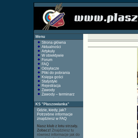
Menu
Strona główna
Aktualności
Artykuły
W obiektywie
Forum
FAQ
Odsyłacze
Pliki do pobrania
Księga gości
Statystyki
Rejestracja
Zawody
Zawody – terminarz
KS "Płaszowianka"
Gdzie, kiedy, jak?
Potrzebne informacje
znajdziesz w FAQ
Nasz klub z lotu strzały.
Zobacz!
Znajdziesz tu
również informacje jak do