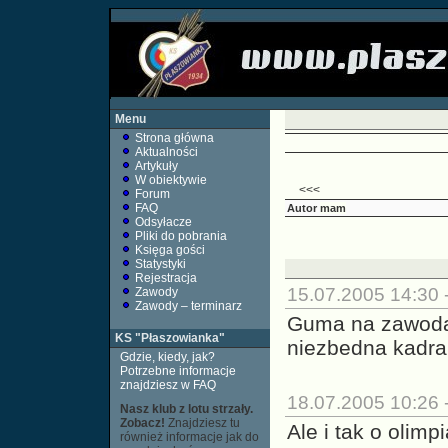
Menu
Strona główna
Aktualności
Artykuły
W obiektywie
<<<
Forum
FAQ
Autor
mam
Odsyłacze
Pliki do pobrania
Księga gości
Statystyki
Rejestracja
15.07.2005 14:30 
Zawody
Zawody – terminarz
Guma na zawodac
KS "Płaszowianka"
niezbedna kadra
Gdzie, kiedy, jak?
Potrzebne informacje
znajdziesz w FAQ
18.07.2005 10:26 
Nasz klub z lotu strzały.
Zobacz!
Znajdziesz tu
Ale i tak o olim
również informacje jak do