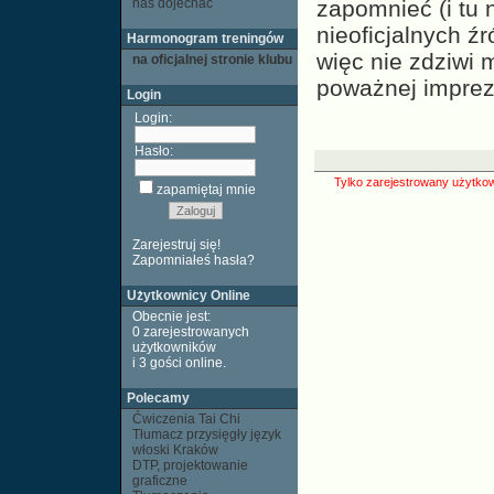
nas dojechać
zapomnieć (i tu
nieoficjalnych źr
Harmonogram treningów
więc nie zdziwi 
na oficjalnej stronie klubu
poważnej imprezi
Login
Login:
Hasło:
Tylko zarejestrowany użytkow
zapamiętaj mnie
Zarejestruj się!
Zapomniałeś hasła?
Użytkownicy Online
Obecnie jest:
0 zarejestrowanych
użytkowników
i 3 gości
online
.
Polecamy
Ćwiczenia Tai Chi
Tłumacz przysięgły język
włoski Kraków
DTP, projektowanie
graficzne