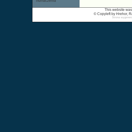
Tłumaczenia
This website was
© Copyleft by Hrehor,
Strona wygenero