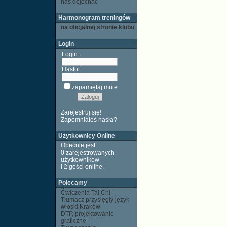
nas dojechać
Harmonogram treningów
na oficjalnej stronie klubu
Login
Login:
Hasło:
zapamiętaj mnie
Zarejestruj się!
Zapomniałeś hasła?
Użytkownicy Online
Obecnie jest:
0 zarejestrowanych
użytkowników
i 2 gości
online
.
Polecamy
Ćwiczenia Tai Chi
Tłumacz przysięgły język
włoski Kraków
DTP, projektowanie
graficzne