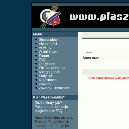
Menu
Strona główna
Aktualności
Artykuły
W obiektywie
<<<
Forum
Autor
mam
FAQ
Odsyłacze
Pliki do pobrania
Księga gości
Statystyki
Tylko zarejestrowany użytkow
Rejestracja
Zawody
Zawody – terminarz
KS "Płaszowianka"
Gdzie, kiedy, jak?
Potrzebne informacje
znajdziesz w FAQ
Nasz klub z lotu strzały.
Zobacz!
Znajdziesz tu
również informacje jak do