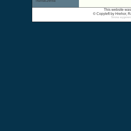
Tłumaczenia
This website was
© Copyleft by Hrehor,
Strona wygenero