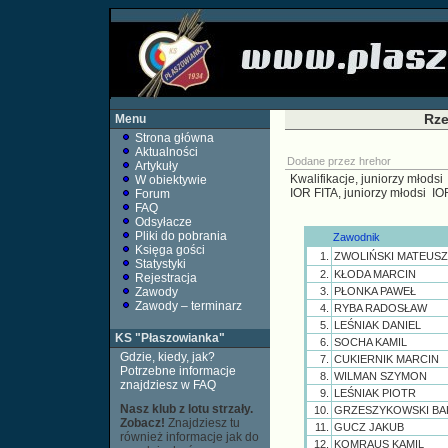
Rze
Menu
Strona główna
Aktualności
Dodane przez
hrehor
Artykuły
Kwalifikacje, juniorzy młodsi
W obiektywie
IOR FITA, juniorzy młodsi
IO
Forum
FAQ
Odsyłacze
Pliki do pobrania
Zawodnik
Księga gości
1.
ZWOLIŃSKI MATEUSZ
Statystyki
2.
KŁODA MARCIN
Rejestracja
Zawody
3.
PŁONKA PAWEŁ
Zawody – terminarz
4.
RYBA RADOSŁAW
5.
LEŚNIAK DANIEL
KS "Płaszowianka"
6.
SOCHA KAMIL
Gdzie, kiedy, jak?
7.
CUKIERNIK MARCIN
Potrzebne informacje
8.
WILMAN SZYMON
znajdziesz w FAQ
9.
LEŚNIAK PIOTR
Nasz klub z lotu strzały.
10.
GRZESZYKOWSKI BA
Zobacz!
Znajdziesz tu
11.
GUCZ JAKUB
również informacje jak do
12.
KOMRAUS KAMIL