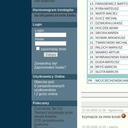
nas dojechać
13.
FARASIEWICZ BART
14.
RYBA MATEUSZ
Harmonogram treningów
15.
WIATR MACIEJ
na oficjalnej stronie klubu
16.
GUCZ MICHAŁ
17.
DZIWURA ŁUKASZ
Login
18.
HOCZEK ADAM
Login:
19.
SIKORA MAREK
20.
NOWAK ARKADIUSZ
Hasło:
21.
TWAROWSKI MICHAŁ
22.
PALUCH MARIUSZ
zapamiętaj mnie
23.
WAWRO ARTUR
24.
WYBRANOWSKI RAFA
25.
DUDA MATEUSZ
Zarejestruj się!
26.
BRYŚ MARCIN
Zapomniałeś hasła?
27.
SŁOTA MARCIN
Użytkownicy Online
PK
WOJCIECHOWSKI AN
Obecnie jest:
0 zarejestrowanych
użytkowników
i 2 gości
online
.
Polecamy
Ćwiczenia Tai Chi
27.05.2005 11:06 -
Agnieszka
Tłumacz przysięgły język
włoski Kraków
trzymajcie za mnie kciuki
DTP, projektowanie
graficzne
27.05.2005 12:25 -
slavko