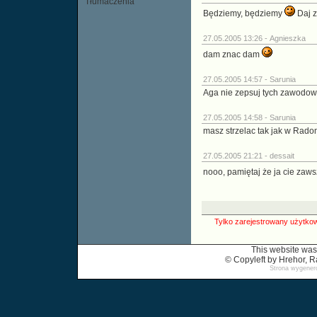
Tłumaczenia
Będziemy, będziemy
Daj z
27.05.2005 13:26 -
Agnieszka
dam znac dam
27.05.2005 14:57 -
Sarunia
Aga nie zepsuj tych zawodow
27.05.2005 14:58 -
Sarunia
masz strzelac tak jak w Rado
27.05.2005 21:21 -
dessait
nooo, pamiętaj że ja cie zaw
Tylko zarejestrowany użytkow
This website was
© Copyleft by Hrehor,
Strona wygenero