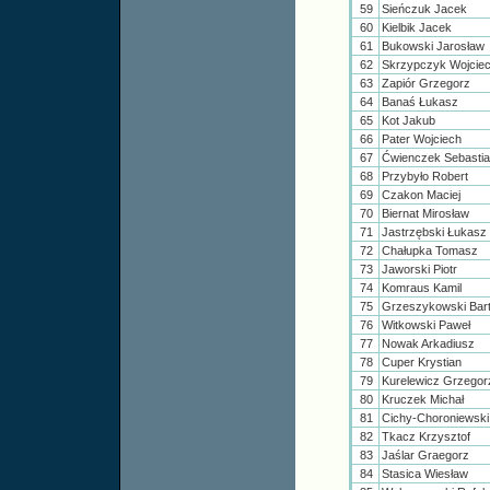
59
Sieńczuk Jacek
60
Kielbik Jacek
61
Bukowski Jarosław
62
Skrzypczyk Wojcie
63
Zapiór Grzegorz
64
Banaś Łukasz
65
Kot Jakub
66
Pater Wojciech
67
Ćwienczek Sebasti
68
Przybyło Robert
69
Czakon Maciej
70
Biernat Mirosław
71
Jastrzębski Łukasz
72
Chałupka Tomasz
73
Jaworski Piotr
74
Komraus Kamil
75
Grzeszykowski Bar
76
Witkowski Paweł
77
Nowak Arkadiusz
78
Cuper Krystian
79
Kurelewicz Grzego
80
Kruczek Michał
81
Cichy-Choroniewski
82
Tkacz Krzysztof
83
Jaślar Graegorz
84
Stasica Wiesław