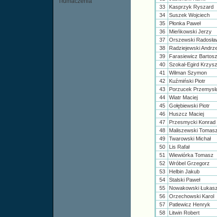
Tłumaczenia
33
Kasprzyk Ryszard
34
Suszek Wojciech
35
Płonka Paweł
36
Mieńkowski Jerzy
37
Orszewski Radosł
38
Radziejewski Andrz
39
Farasiewicz Bartos
40
Szokal-Egird Krzys
41
Wilman Szymon
42
Kuźmiński Piotr
43
Porzucek Przemys
44
Wiatr Maciej
45
Gołębiewski Piotr
46
Huszcz Maciej
47
Przesmycki Konrad
48
Maliszewski Tomas
49
Twarowski Michał
50
Lis Rafał
51
Wiewiórka Tomasz
52
Wróbel Grzegorz
53
Helbin Jakub
54
Stalski Paweł
55
Nowakowski Łukas
56
Orzechowski Karol
57
Patlewicz Henryk
58
Litwin Robert