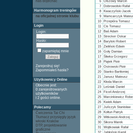
nas dojechać
6
Olszowy Marcin
7
Dobrowolski Rafał
Harmonogram treningów
8
Kwaczyński Jacek
na oficjalnej stronie klubu
9
Mamcarczyk Mate
10
Przepióra Tomasz
Login
11
Cis Tomasz
12
Baś Adam
Login:
13
Strecker Oskar
Hasło:
14
Barylski Robert
15
Zieliński Edwin
zapamiętaj mnie
16
Goły Damian
17
Śliwka Grzegorz
18
Piątek Piotr
Zarejestruj się!
19
Ostrowski Piotr
Zapomniałeś hasła?
20
Stanko Bartłomiej
21
Janusz Mateusz
Użytkownicy Online
22
Kłoda Marcin
Obecnie jest:
23
Leśniak Daniel
0 zarejestrowanych
24
Ficoń Andzrzej
użytkowników
25
Marcinkiewicz Robe
i 2 gości
online
.
26
Kwiek Adam
Polecamy
27
Juńczyk Stanisław
28
Kołtun Patryk
Ćwiczenia Tai Chi
Tłumacz przysięgły język
29
Witkowski Andrzej
włoski Kraków
30
Sikora Marek
DTP, projektowanie
31
Wojtkowiak Rafał
graficzne
32
Jabłoński Kamil