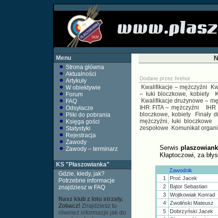
N
Menu
Strona główna
Aktualności
Dodane przez
hrehor
Artykuły
Kwalifikacje – mężczyźni
Kw
W obiektywie
– łuki bloczkowe, kobiety
K
Forum
Kwalifikacje drużynowe – mę
FAQ
IHR FITA – mężczyźni
IHR 
Odsyłacze
bloczkowe, kobiety
Finały 
Pliki do pobrania
mężczyźni, łuki bloczkowe
Księga gości
zespołowe
Komunikat organi
Statystyki
Rejestracja
Zawody
Serwis
plaszowiank
Zawody – terminarz
Kłaptoczowi, za bł
KS "Płaszowianka"
Zawodnik
Gdzie, kiedy, jak?
1
Proć Jacek
Potrzebne informacje
2
Bątor Sebastian
znajdziesz w FAQ
3
Wojtkowiak Konrad
Nasz klub z lotu strzały.
4
Zwoliński Mateusz
Zobacz!
Znajdziesz tu
5
Dobrzyński Jacek
również informacje jak do