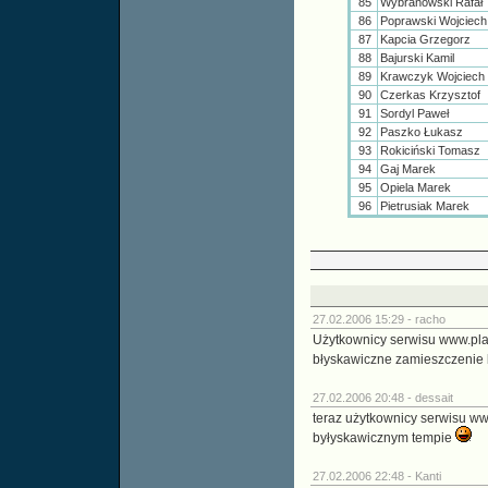
85
Wybranowski Rafał
86
Poprawski Wojciec
87
Kapcia Grzegorz
88
Bajurski Kamil
89
Krawczyk Wojciech
90
Czerkas Krzysztof
91
Sordyl Paweł
92
Paszko Łukasz
93
Rokiciński Tomasz
94
Gaj Marek
95
Opiela Marek
96
Pietrusiak Marek
27.02.2006 15:29 -
racho
Użytkownicy serwisu www.pla
błyskawiczne zamieszczenie
27.02.2006 20:48 -
dessait
teraz użytkownicy serwisu ww
byłyskawicznym tempie
27.02.2006 22:48 -
Kanti