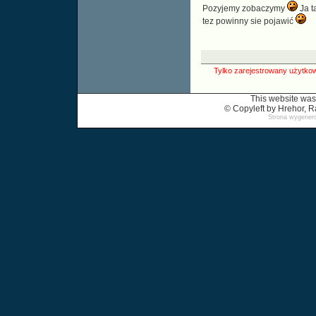
Pozyjemy zobaczymy
Ja t
tez powinny sie pojawić
Tylko zarejestrowany użytkow
This website was
© Copyleft by Hrehor,
Strona wygenero