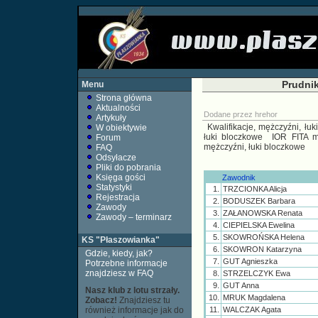
Prudni
Menu
Strona główna
Aktualności
Dodane przez
hrehor
Artykuły
Kwalifikacje, mężczyźni, łuk
W obiektywie
łuki bloczkowe
IOR FITA m
Forum
mężczyźni, łuki bloczkowe
FAQ
Odsyłacze
Pliki do pobrania
Księga gości
Zawodnik
Statystyki
1.
TRZCIONKA Alicja
Rejestracja
2.
BODUSZEK Barbara
Zawody
3.
ZAŁANOWSKA Renata
Zawody – terminarz
4.
CIEPIELSKA Ewelina
5.
SKOWROŃSKA Helena
KS "Płaszowianka"
6.
SKOWRON Katarzyna
Gdzie, kiedy, jak?
7.
GUT Agnieszka
Potrzebne informacje
znajdziesz w FAQ
8.
STRZELCZYK Ewa
9.
GUT Anna
Nasz klub z lotu strzały.
10.
MRUK Magdalena
Zobacz!
Znajdziesz tu
również informacje jak do
11.
WALCZAK Agata