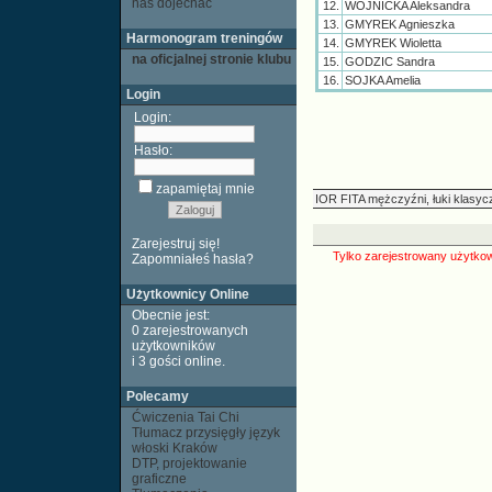
nas dojechać
12.
WOJNICKA Aleksandra
13.
GMYREK Agnieszka
Harmonogram treningów
14.
GMYREK Wioletta
na oficjalnej stronie klubu
15.
GODZIC Sandra
16.
SOJKA Amelia
Login
Login:
Hasło:
zapamiętaj mnie
IOR FITA mężczyźni, łuki klasyc
Zarejestruj się!
Tylko zarejestrowany użytkow
Zapomniałeś hasła?
Użytkownicy Online
Obecnie jest:
0 zarejestrowanych
użytkowników
i 3 gości
online
.
Polecamy
Ćwiczenia Tai Chi
Tłumacz przysięgły język
włoski Kraków
DTP, projektowanie
graficzne