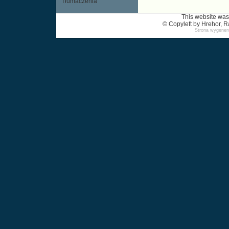
Tłumaczenia
This website was
© Copyleft by Hrehor,
Strona wygenero