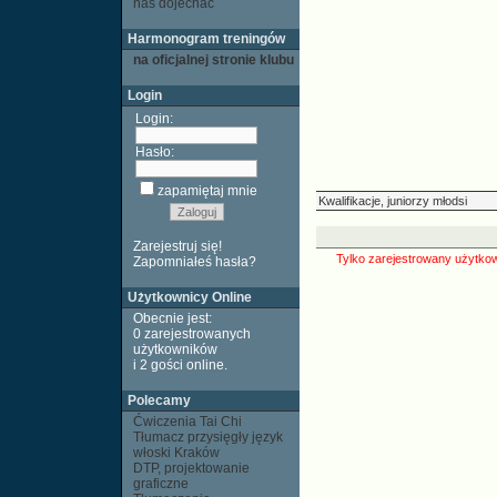
nas dojechać
Harmonogram treningów
na oficjalnej stronie klubu
Login
Login:
Hasło:
zapamiętaj mnie
Kwalifikacje, juniorzy młodsi
Zarejestruj się!
Tylko zarejestrowany użytkow
Zapomniałeś hasła?
Użytkownicy Online
Obecnie jest:
0 zarejestrowanych
użytkowników
i 2 gości
online
.
Polecamy
Ćwiczenia Tai Chi
Tłumacz przysięgły język
włoski Kraków
DTP, projektowanie
graficzne