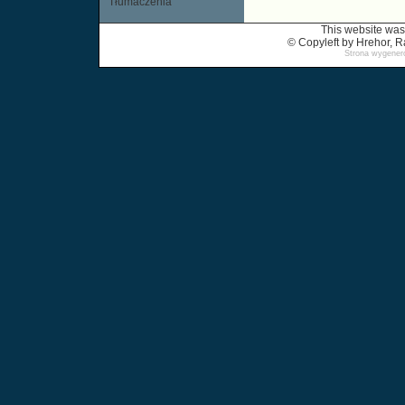
Tłumaczenia
This website was
© Copyleft by Hrehor,
Strona wygenero