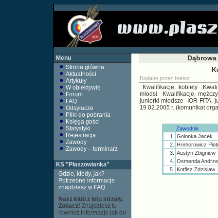
Dąbrowa 
Menu
Strona główna
K
Aktualności
Dodane przez
hrehor
Artykuły
Kwalifikacje, kobiety
Kwali
W obiektywie
młodsi
Kwalifikacje, mężczy
Forum
juniorki młodsze
IOR FITA, j
FAQ
19.02.2005 r. (komunikat orga
Odsyłacze
Pliki do pobrania
Księga gości
Statystyki
Zawodnik
Rejestracja
1.
Golonka Jacek
Zawody
2.
Hrehorowicz Piot
Zawody – terminarz
3.
Austyn Zbigniew
4.
Osmenda Andrze
KS "Płaszowianka"
5.
Kotfisz Zdzislaw
Gdzie, kiedy, jak?
Potrzebne informacje
znajdziesz w FAQ
Nasz klub z lotu strzały.
Zobacz!
Znajdziesz tu
również informacje jak do